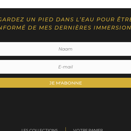
GARDEZ UN PIED DANS L’EAU POUR ÊTR
NFORMÉ DE MES DERNIÈRES IMMERSIO
JE M'ABONNE
LES COLLECTIONS
VOTRE PANIER