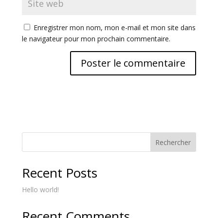
Enregistrer mon nom, mon e-mail et mon site dans
le navigateur pour mon prochain commentaire.
A
l
t
e
r
n
Rechercher
a
t
Recent Posts
i
v
Hello world!
e
:
Recent Comments