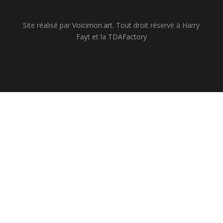
Site réalisé par
Voicimon.art
. Tout droit réservé à Harry
Fayt et la
TDAFactory