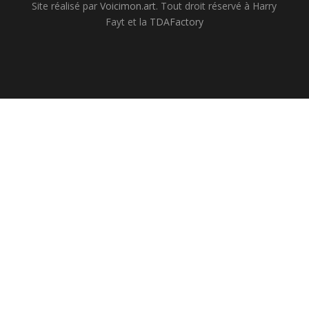
Site réalisé par
Voicimon.art
. Tout droit réservé à Harry
Fayt et la
TDAFactory