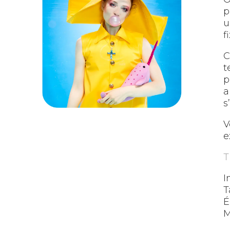
p
u
f
C
t
p
a
s
V
e
T
I
T
É
M