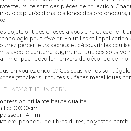
rotecteurs, ce sont des pièces de collection. Cha
nique capturée dans le silence des profondeurs, m
ixe.
es objets ont des choses à vous dire et cachent 
echnologie peut révéler. En utilisant l’application
ourrez percer leurs secrets et découvrir les couli
mis avec le contenu augmenté que ces sous-verres
’animer pour dévoiler l’envers du décor de ce mo
ous en voulez encore? Ces sous-verres sont égal
xposer/stocker sur toutes surfaces métalliques c
HE LADY & THE UNICORN
mpression brillante haute qualité
aille: 90X90cm
paisseur : 4mm
atière: panneau de fibres dures, polyester, patc