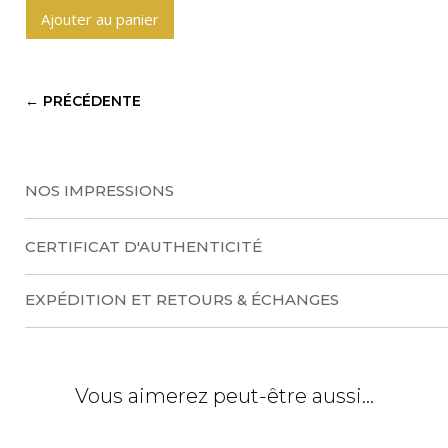
Ajouter au panier
A
l
t
←
PRÉCÉDENTE
e
r
n
a
NOS IMPRESSIONS
t
i
CERTIFICAT D'AUTHENTICITÉ
v
e
EXPÉDITION ET RETOURS & ÉCHANGES
:
Vous aimerez peut-être aussi…