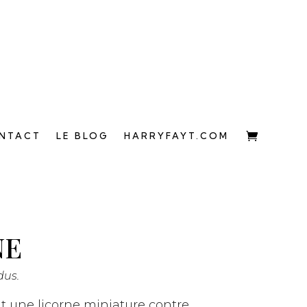
NTACT
LE BLOG
HARRYFAYT.COM
NE
dus.
nt une licorne miniature contre