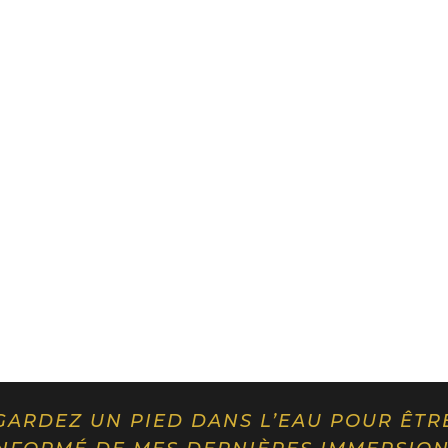
GARDEZ UN PIED DANS L’EAU POUR ÊTR