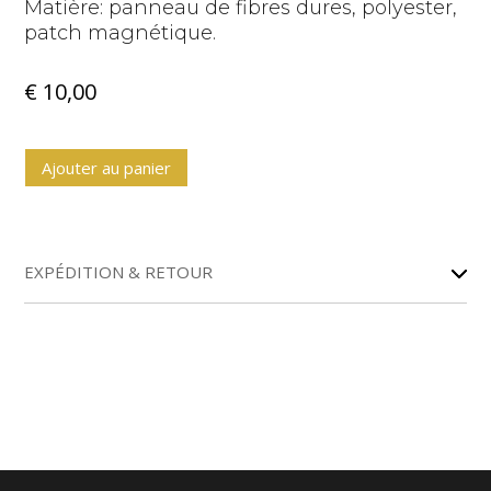
Matière: panneau de fibres dures, polyester,
patch magnétique.
€
10,00
A
Ajouter au panier
l
t
e
r
EXPÉDITION & RETOUR
n
a
t
i
v
e
: