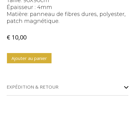
Taille: 90X90cm
Épaisseur : 4mm
Matière: panneau de fibres dures, polyester,
patch magnétique.
€
10,00
A
Ajouter au panier
l
t
e
r
EXPÉDITION & RETOUR
n
a
t
i
v
e
: