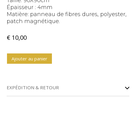
Taille: 90X90cm
Épaisseur : 4mm
Matière: panneau de fibres dures, polyester,
patch magnétique.
€
10,00
A
Ajouter au panier
l
t
e
r
EXPÉDITION & RETOUR
n
a
t
i
v
e
: