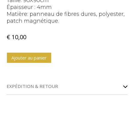
Taille: 90X90cm
Épaisseur : 4mm
Matière: panneau de fibres dures, polyester,
patch magnétique.
€
10,00
A
Ajouter au panier
l
t
e
r
EXPÉDITION & RETOUR
n
a
t
i
v
e
: