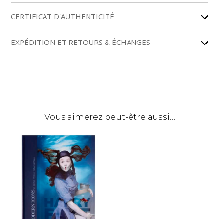
e
r
CERTIFICAT D'AUTHENTICITÉ
n
a
EXPÉDITION ET RETOURS & ÉCHANGES
t
i
v
e
:
Vous aimerez peut-être aussi…