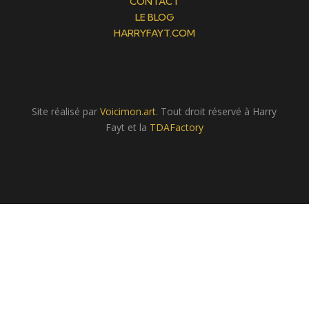
CONTACT
LE BLOG
HARRYFAYT.COM
Site réalisé par
Voicimon.art
. Tout droit réservé à Harry
Fayt et la
TDAFactory