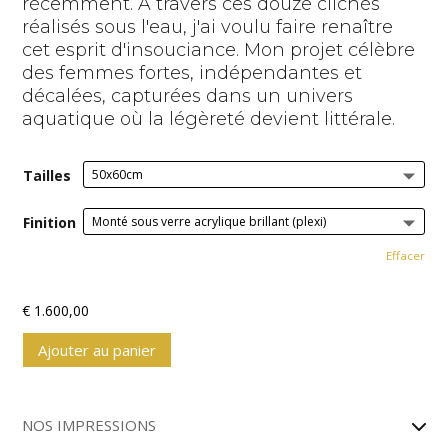
récemment. À travers ces douze clichés
réalisés sous l'eau, j'ai voulu faire renaître
cet esprit d'insouciance. Mon projet célèbre
des femmes fortes, indépendantes et
décalées, capturées dans un univers
aquatique où la légèreté devient littérale.
Tailles
Finition
Effacer
€
1.600,00
Ajouter au panier
A
l
NOS IMPRESSIONS
t