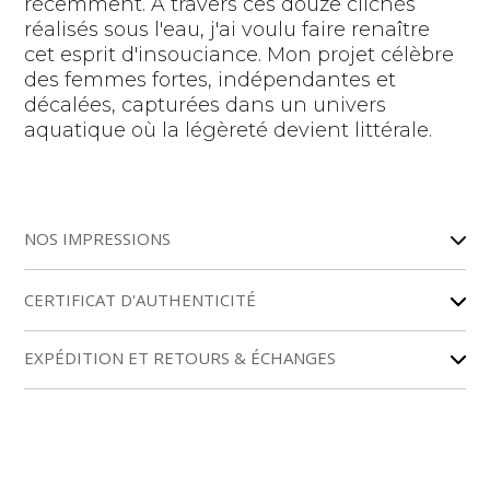
récemment. À travers ces douze clichés
réalisés sous l'eau, j'ai voulu faire renaître
cet esprit d'insouciance. Mon projet célèbre
des femmes fortes, indépendantes et
décalées, capturées dans un univers
aquatique où la légèreté devient littérale.
A
l
NOS IMPRESSIONS
t
e
r
CERTIFICAT D'AUTHENTICITÉ
n
a
EXPÉDITION ET RETOURS & ÉCHANGES
t
i
v
e
: