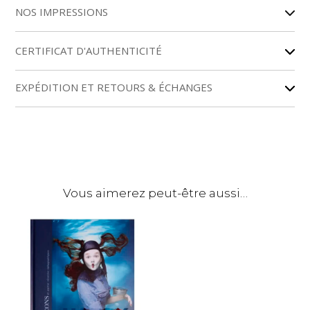
NOS IMPRESSIONS
t
e
r
CERTIFICAT D'AUTHENTICITÉ
n
a
EXPÉDITION ET RETOURS & ÉCHANGES
t
i
v
e
:
Vous aimerez peut-être aussi…