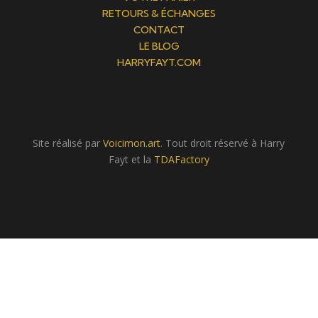
RETOURS & ÉCHANGES
CONTACT
LE BLOG
HARRYFAYT.COM
Site réalisé par
Voicimon.art
. Tout droit réservé à Harry
Fayt et la
TDAFactory