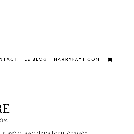
NTACT
LE BLOG
HARRYFAYT.COM
RE
dus.
laissé glisser dans l’eau, écrasée