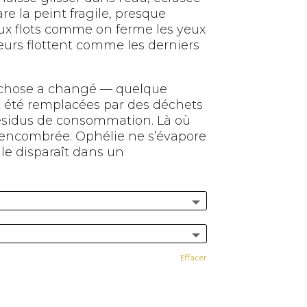
are la peint fragile, presque
x flots comme on ferme les yeux
fleurs flottent comme les derniers
 chose a changé — quelque
nt été remplacées par des déchets
résidus de consommation. Là où
ée, encombrée. Ophélie ne s’évapore
le disparaît dans un
Effacer