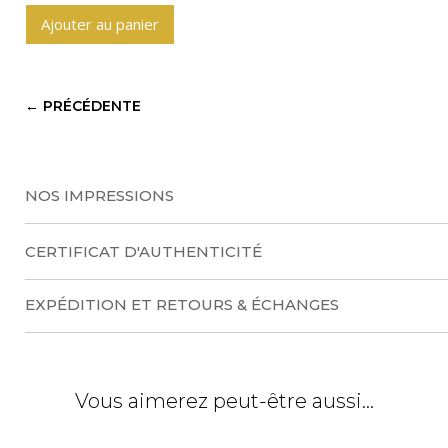
Ajouter au panier
A
l
t
←
PRÉCÉDENTE
e
r
n
a
NOS IMPRESSIONS
t
i
CERTIFICAT D'AUTHENTICITÉ
v
e
EXPÉDITION ET RETOURS & ÉCHANGES
:
Vous aimerez peut-être aussi…