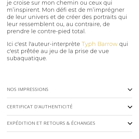
je croise sur mon chemin ou ceux qui
m’inspirent. Mon défi est de m’imprégner
de leur univers et de créer des portraits qui
leur ressemblent ou, au contraire, de
prendre le contre-pied total.
Ici c'est l'auteur-interprète
Typh Barrow
qui
c'est prêtée au jeu de la prise de vue
subaquatique.
A
l
NOS IMPRESSIONS
t
e
r
CERTIFICAT D'AUTHENTICITÉ
n
a
EXPÉDITION ET RETOURS & ÉCHANGES
t
i