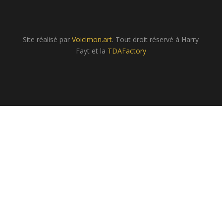
Site réalisé par
Voicimon.art
. Tout droit réservé à Harry
Fayt et la
TDAFactory