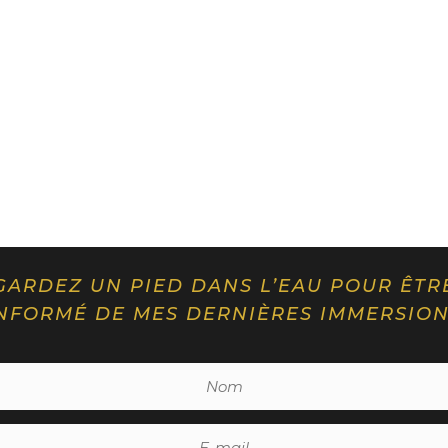
e
:
GARDEZ UN PIED DANS L’EAU POUR ÊTR
NFORMÉ DE MES DERNIÈRES IMMERSIO