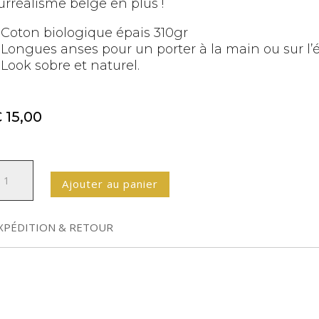
urréalisme belge en plus !
 Coton biologique épais 310gr
 Longues anses pour un porter à la main ou sur l’
 Look sobre et naturel.
€
15,00
antité
A
Ajouter au panier
e
l
ote
t
ag
e
XPÉDITION & RETOUR
r
a
n
lle
a
u
t
quillage
i
v