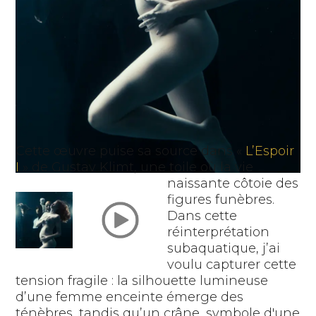
Cette œuvre puise sa source dans «
L’Espoir
I
» de Gustav Klimt, une toile où la vie
naissante côtoie des
figures funèbres.
Dans cette
réinterprétation
subaquatique, j’ai
voulu capturer cette
tension fragile : la silhouette lumineuse
d’une femme enceinte émerge des
ténèbres, tandis qu’un crâne, symbole d'une