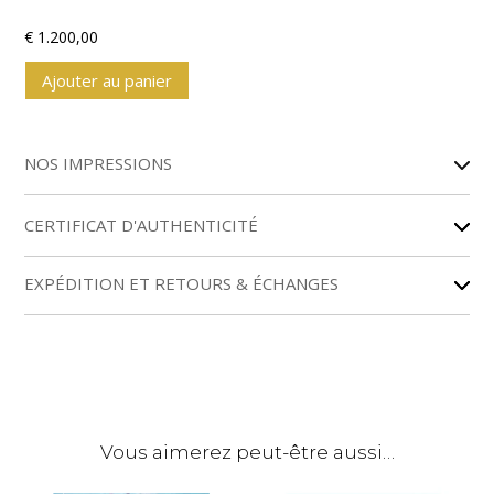
€
1.200,00
Ajouter au panier
A
l
NOS IMPRESSIONS
t
e
r
CERTIFICAT D'AUTHENTICITÉ
n
a
EXPÉDITION ET RETOURS & ÉCHANGES
t
i
v
e
:
Vous aimerez peut-être aussi…