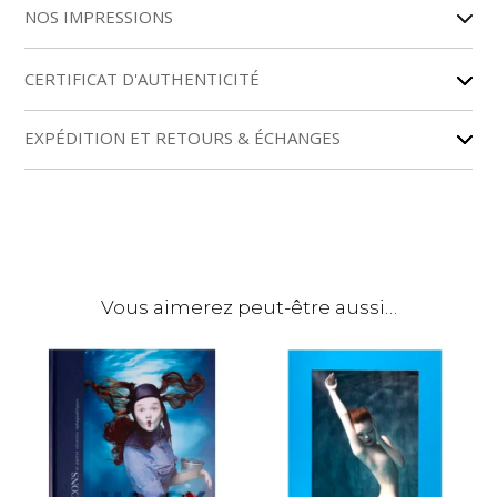
NOS IMPRESSIONS
t
e
r
CERTIFICAT D'AUTHENTICITÉ
n
a
EXPÉDITION ET RETOURS & ÉCHANGES
t
i
v
e
:
Vous aimerez peut-être aussi…