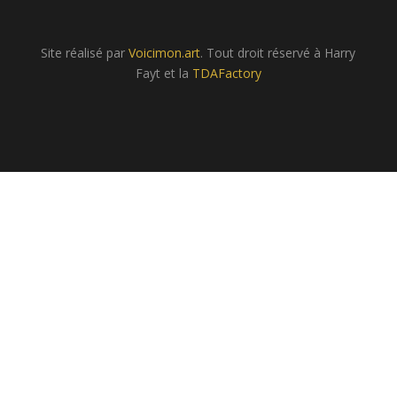
Site réalisé par
Voicimon.art
. Tout droit réservé à Harry
Fayt et la
TDAFactory