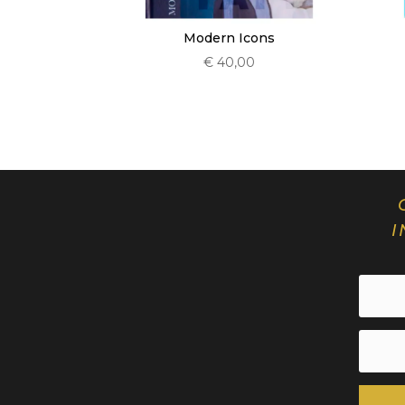
Modern Icons
€
40,00
I