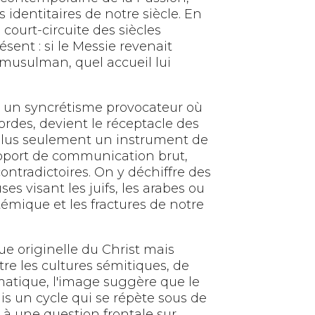
identitaires de notre siècle. En
court-circuite des siècles
sent : si le Messie revenait
 musulman, quel accueil lui
ur un syncrétisme provocateur où
cordes, devient le réceptacle des
 plus seulement un instrument de
support de communication brut,
ntradictoires. On y déchiffre des
es visant les juifs, les arabes ou
stémique et les fractures de notre
ue originelle du Christ mais
e les cultures sémitiques, de
ramatique, l'image suggère que le
s un cycle qui se répète sous de
 à une question frontale sur