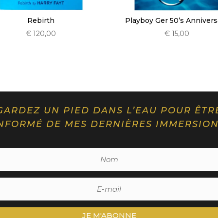
Playboy Ger 50’s Annivers
Rebirth
€
15,00
€
120,00
GARDEZ UN PIED DANS L’EAU POUR ÊTR
NFORMÉ DE MES DERNIÈRES IMMERSIO
JE M'ABONNE