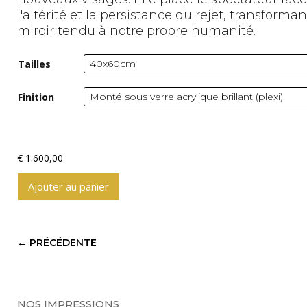
l'altérité et la persistance du rejet, transform
miroir tendu à notre propre humanité.
Tailles
Finition
€
1.600,00
Ajouter au panier
A
l
t
←
PRÉCÉDENTE
e
r
n
a
NOS IMPRESSIONS