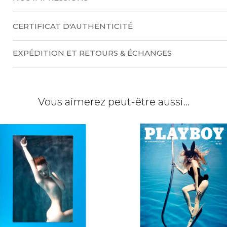
t
i
CERTIFICAT D'AUTHENTICITÉ
v
e
EXPÉDITION ET RETOURS & ÉCHANGES
:
Vous aimerez peut-être aussi…