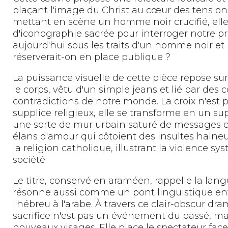
plaçant l'image du Christ au cœur des tensions 
mettant en scène un homme noir crucifié, elle 
d'iconographie sacrée pour interroger notre pré
aujourd'hui sous les traits d'un homme noir et
réserverait-on en place publique ?
La puissance visuelle de cette pièce repose s
le corps, vêtu d'un simple jeans et lié par des 
contradictions de notre monde. La croix n'est
supplice religieux, elle se transforme en un 
une sorte de mur urbain saturé de messages co
élans d'amour qui côtoient des insultes haineus
la religion catholique, illustrant la violence sy
société.
Le titre, conservé en araméen, rappelle la lang
résonne aussi comme un pont linguistique entr
l'hébreu à l'arabe. À travers ce clair-obscur d
sacrifice n'est pas un événement du passé, mai
nouveaux visages. Elle place le spectateur face