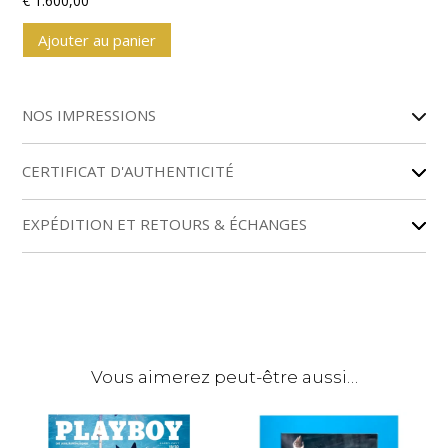
€
1.600,00
Ajouter au panier
A
l
NOS IMPRESSIONS
t
e
r
CERTIFICAT D'AUTHENTICITÉ
n
a
EXPÉDITION ET RETOURS & ÉCHANGES
t
i
v
e
:
Vous aimerez peut-être aussi…