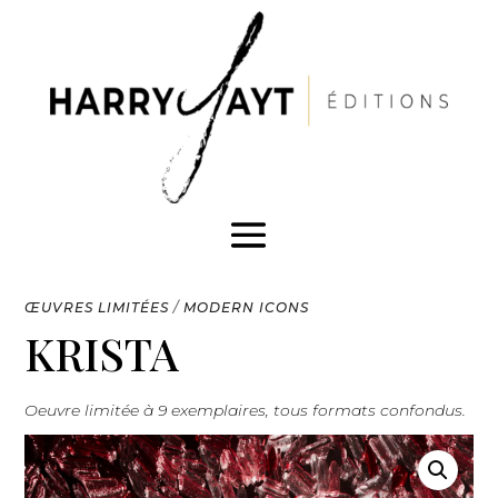
ŒUVRES LIMITÉES
/
MODERN ICONS
KRISTA
Oeuvre limitée à 9 exemplaires, tous formats confondus.