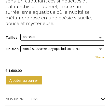
sens. En capturant ces silhouettes qui
s'affranchissent du réel, je crée un
surréalisme aquatique où la nudité se
métamorphose en une poésie visuelle,
douce et mystérieuse.
Tailles
Finition
Effacer
€
1.600,00
Ajouter au panier
A
l
NOS IMPRESSIONS
t
e