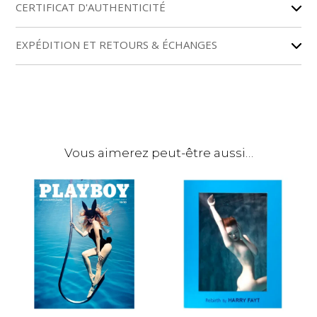
r
CERTIFICAT D'AUTHENTICITÉ
n
a
EXPÉDITION ET RETOURS & ÉCHANGES
t
i
v
e
:
Vous aimerez peut-être aussi…