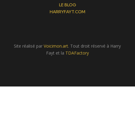
LE BLOG
HARRYFAYT.COM
Site réalisé par
Voicimon.art
. Tout droit réservé à Harry
Fayt et la
TDAFactory