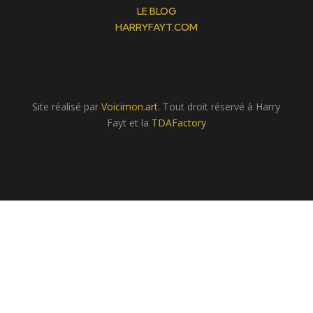
LE BLOG
HARRYFAYT.COM
Site réalisé par
Voicimon.art
. Tout droit réservé à Harry
Fayt et la
TDAFactory