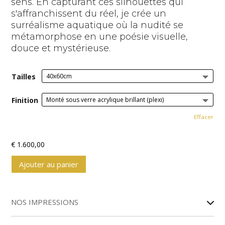
sens. En capturant ces silhouettes qui
s'affranchissent du réel, je crée un
surréalisme aquatique où la nudité se
métamorphose en une poésie visuelle,
douce et mystérieuse.
Tailles
Finition
Effacer
€
1.600,00
Ajouter au panier
A
l
NOS IMPRESSIONS
t
e