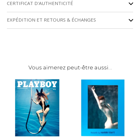
r
CERTIFICAT D'AUTHENTICITÉ
n
a
EXPÉDITION ET RETOURS & ÉCHANGES
t
i
v
e
:
Vous aimerez peut-être aussi…