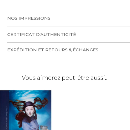
r
n
a
NOS IMPRESSIONS
t
i
CERTIFICAT D'AUTHENTICITÉ
v
e
EXPÉDITION ET RETOURS & ÉCHANGES
:
Vous aimerez peut-être aussi…