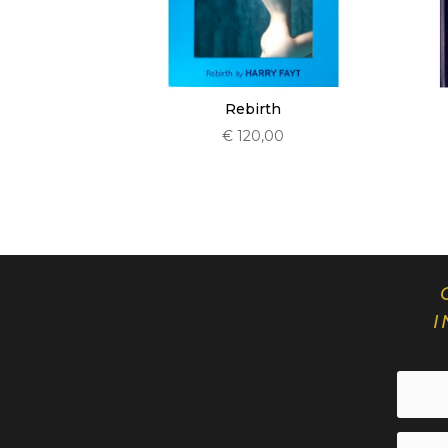
Rebirth
€
120,00
I