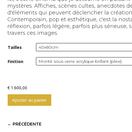
mystères. Affiches, scènes cultes, anecdotes 
d'éléments qui peuvent déclencher la créati
Contemporain, pop et esthétique, c'est la nost
réflexion, parfois légère, parfois plus sérieuse
travers ces images.
Tailles
Finition
€
1.600,00
Ajouter au panier
A
l
t
←
PRÉCÉDENTE
e