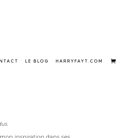
NTACT
LE BLOG
HARRYFAYT.COM
dus.
t mon inspiration dans ses