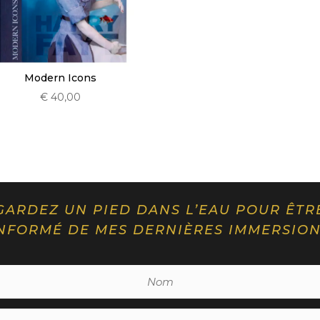
Modern Icons
€
40,00
GARDEZ UN PIED DANS L’EAU POUR ÊTR
NFORMÉ DE MES DERNIÈRES IMMERSIO