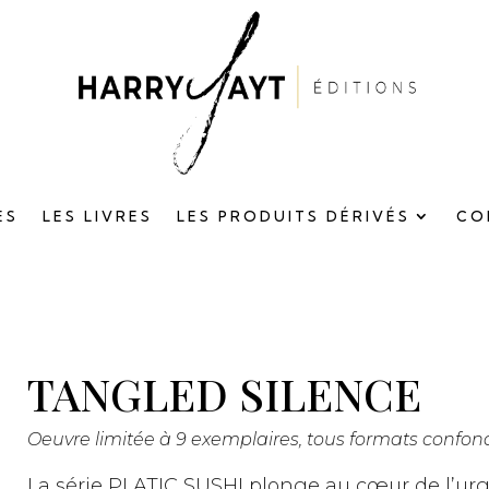
ES
LES LIVRES
LES PRODUITS DÉRIVÉS
CO
TANGLED SILENCE
Oeuvre limitée à 9 exemplaires, tous formats confon
La série PLA
T
I
C S
US
HI plonge au cœur de l’ur