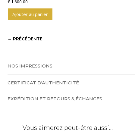
€
1.600,00
Ajouter au panier
A
l
t
←
PRÉCÉDENTE
e
r
n
a
NOS IMPRESSIONS
t
i
CERTIFICAT D'AUTHENTICITÉ
v
e
EXPÉDITION ET RETOURS & ÉCHANGES
:
Vous aimerez peut-être aussi…