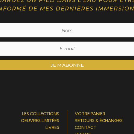
GARDEZ UN PIED DANS L’EAU POUR ÊTR
NFORMÉ DE MES DERNIÈRES IMMERSIO
JE M'ABONNE
LES COLLECTIONS
VOTRE PANIER
OEUVRES LIMITÉES
RETOURS & ÉCHANGES
LIVRES
CONTACT