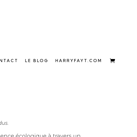
NTACT
LE BLOG
HARRYFAYT.COM
dus.
gence écologique à travers un