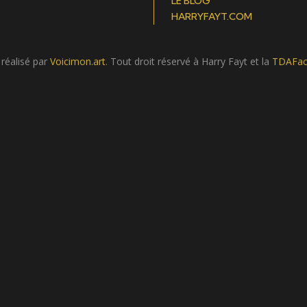
LE BLOG
HARRYFAYT.COM
 réalisé par
Voicimon.art
. Tout droit réservé à Harry Fayt et la
TDAFac