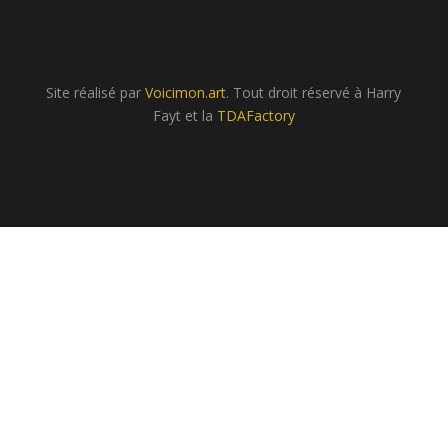
Site réalisé par
Voicimon.art
. Tout droit réservé à Harry
Fayt et la
TDAFactory