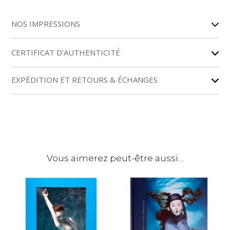
A
l
NOS IMPRESSIONS
t
e
r
CERTIFICAT D'AUTHENTICITÉ
n
a
EXPÉDITION ET RETOURS & ÉCHANGES
t
i
v
e
:
Vous aimerez peut-être aussi…