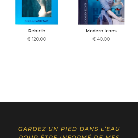
Modern Icons
Rebirth
€
40,00
€
120,00
GARDEZ UN PIED DANS L’EAU
POUR ÊTRE INFORMÉ DE MES