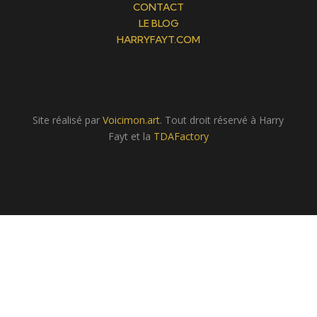
CONTACT
LE BLOG
HARRYFAYT.COM
Site réalisé par
Voicimon.art
. Tout droit réservé à Harry
Fayt et la
TDAFactory