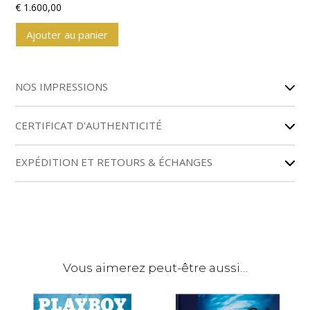
€
1.600,00
Ajouter au panier
A
l
NOS IMPRESSIONS
t
e
r
CERTIFICAT D'AUTHENTICITÉ
n
a
EXPÉDITION ET RETOURS & ÉCHANGES
t
i
v
e
:
Vous aimerez peut-être aussi…