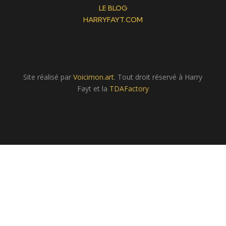
LE BLOG
HARRYFAYT.COM
Site réalisé par
Voicimon.art
. Tout droit réservé à Harry
Fayt et la
TDAFactory