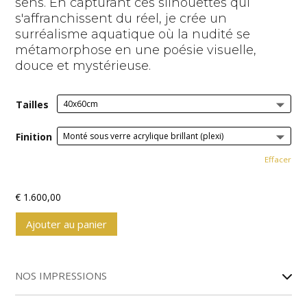
sens. En capturant ces silhouettes qui
s'affranchissent du réel, je crée un
surréalisme aquatique où la nudité se
métamorphose en une poésie visuelle,
douce et mystérieuse.
Tailles
Finition
Effacer
€
1.600,00
Ajouter au panier
A
l
NOS IMPRESSIONS
t
e