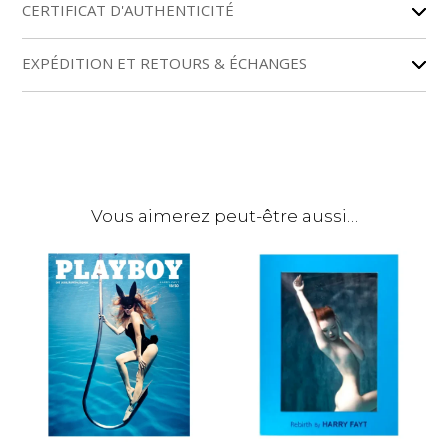
r
CERTIFICAT D'AUTHENTICITÉ
n
a
EXPÉDITION ET RETOURS & ÉCHANGES
t
i
v
e
:
Vous aimerez peut-être aussi…