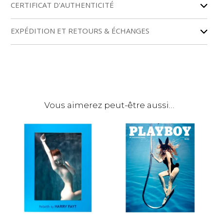
r
CERTIFICAT D'AUTHENTICITÉ
n
a
EXPÉDITION ET RETOURS & ÉCHANGES
t
i
v
e
:
Vous aimerez peut-être aussi…