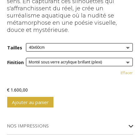
sens. En capturant ces silhouettes qui
s'affranchissent du réel, je crée un
surréalisme aquatique où la nudité se
métamorphose en une poésie visuelle,
douce et mystérieuse.
Tailles
Finition
Effacer
€
1.600,00
Ajouter au panier
A
l
NOS IMPRESSIONS
t
e