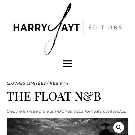
ŒUVRES LIMITÉES
/
REBIRTH
THE FLOAT N&B
Oeuvre limitée à 9 exemplaires, tous formats confondus.