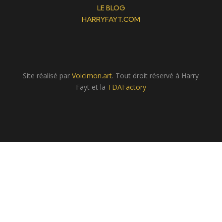
LE BLOG
HARRYFAYT.COM
Site réalisé par
Voicimon.art
. Tout droit réservé à Harry
Fayt et la
TDAFactory