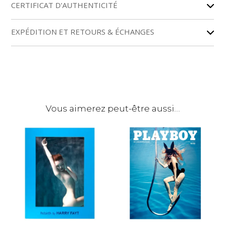
r
CERTIFICAT D'AUTHENTICITÉ
n
a
EXPÉDITION ET RETOURS & ÉCHANGES
t
i
v
e
:
Vous aimerez peut-être aussi…