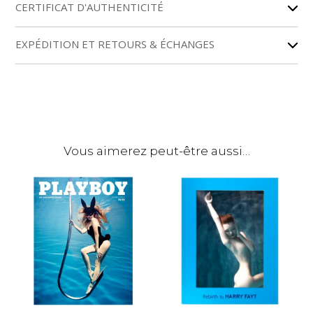
r
CERTIFICAT D'AUTHENTICITÉ
n
a
EXPÉDITION ET RETOURS & ÉCHANGES
t
i
v
e
:
Vous aimerez peut-être aussi…