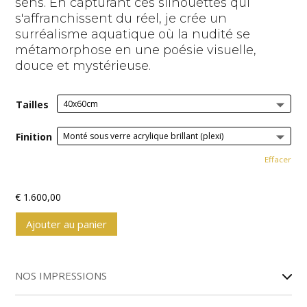
sens. En capturant ces silhouettes qui
s'affranchissent du réel, je crée un
surréalisme aquatique où la nudité se
métamorphose en une poésie visuelle,
douce et mystérieuse.
Tailles
Finition
Effacer
€
1.600,00
Ajouter au panier
A
l
NOS IMPRESSIONS
t
e