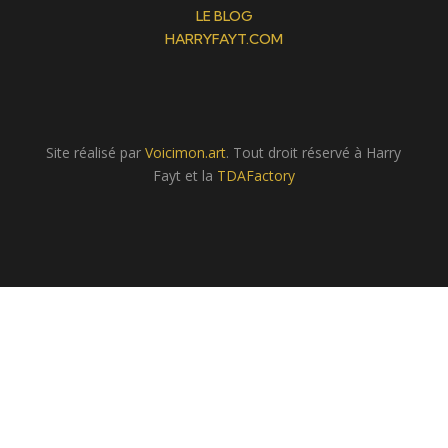
LE BLOG
HARRYFAYT.COM
Site réalisé par
Voicimon.art
. Tout droit réservé à Harry
Fayt et la
TDAFactory