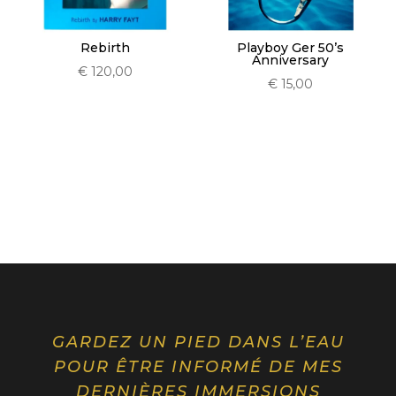
Playboy Ger 50’s
Rebirth
Anniversary
€
120,00
€
15,00
GARDEZ UN PIED DANS L’EAU
POUR ÊTRE INFORMÉ DE MES
DERNIÈRES IMMERSIONS