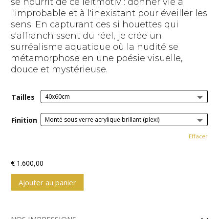
se nourrit de ce leitmotiv : donner vie à
l'improbable et à l'inexistant pour éveiller les
sens. En capturant ces silhouettes qui
s'affranchissent du réel, je crée un
surréalisme aquatique où la nudité se
métamorphose en une poésie visuelle,
douce et mystérieuse.
Tailles
Finition
Effacer
€
1.600,00
Ajouter au panier
A
l