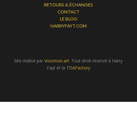
RETOURS & ÉCHANGES
CONTACT
LE BLOG
HARRYFAYT.COM
Site réalisé par
Voicimon.art
. Tout droit réservé à Harry
Fayt et la
TDAFactory