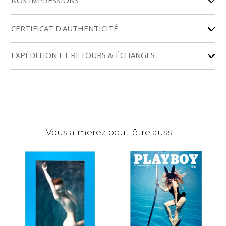
NOS IMPRESSIONS
t
e
r
CERTIFICAT D'AUTHENTICITÉ
n
a
EXPÉDITION ET RETOURS & ÉCHANGES
t
i
v
e
:
Vous aimerez peut-être aussi…