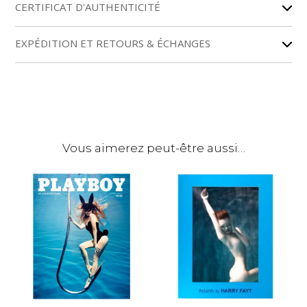
r
CERTIFICAT D'AUTHENTICITÉ
n
a
EXPÉDITION ET RETOURS & ÉCHANGES
t
i
v
e
:
Vous aimerez peut-être aussi…