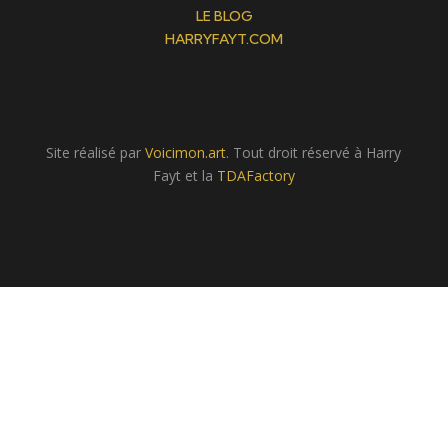
LE BLOG
HARRYFAYT.COM
Site réalisé par
Voicimon.art
. Tout droit réservé à Harry
Fayt et la
TDAFactory