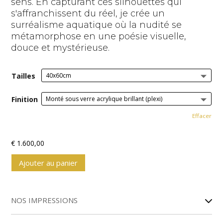
sens. En capturant ces silhouettes qui
s'affranchissent du réel, je crée un
surréalisme aquatique où la nudité se
métamorphose en une poésie visuelle,
douce et mystérieuse.
Tailles
Finition
Effacer
€
1.600,00
Ajouter au panier
A
l
NOS IMPRESSIONS
t
e