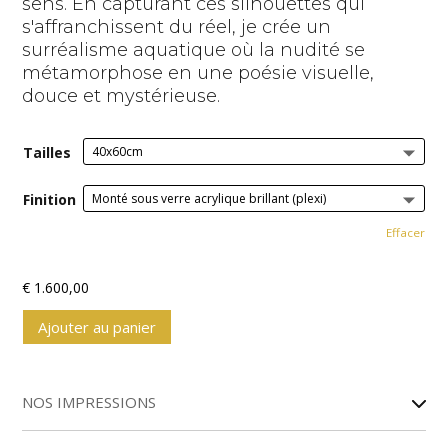
sens. En capturant ces silhouettes qui
s'affranchissent du réel, je crée un
surréalisme aquatique où la nudité se
métamorphose en une poésie visuelle,
douce et mystérieuse.
Tailles
Finition
Effacer
€
1.600,00
Ajouter au panier
A
l
NOS IMPRESSIONS
t
e