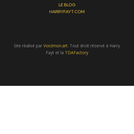
LE BLOG
HARRYFAYT.COM
Site réalisé par
Voicimon.art
. Tout droit réservé à Harry
Fayt et la
TDAFactory