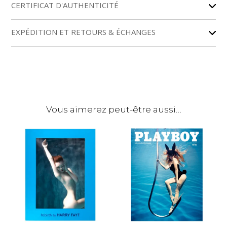
r
CERTIFICAT D'AUTHENTICITÉ
n
a
EXPÉDITION ET RETOURS & ÉCHANGES
t
i
v
e
:
Vous aimerez peut-être aussi…