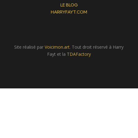
LE BLOG
HARRYFAYT.COM
Site réalisé par
Voicimon.art
. Tout droit réservé à Harry
Fayt et la
TDAFactory