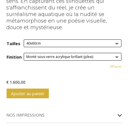
sens. En capturant ces silhouettes qui
s'affranchissent du réel, je crée un
surréalisme aquatique où la nudité se
métamorphose en une poésie visuelle,
douce et mystérieuse.
Tailles
Finition
Effacer
€
1.600,00
Ajouter au panier
A
l
NOS IMPRESSIONS
t
e