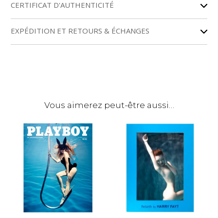
r
CERTIFICAT D'AUTHENTICITÉ
n
a
EXPÉDITION ET RETOURS & ÉCHANGES
t
i
v
e
:
Vous aimerez peut-être aussi…