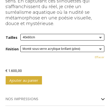
sens. En capturant ces silhouettes qui
s'affranchissent du réel, je crée un
surréalisme aquatique où la nudité se
métamorphose en une poésie visuelle,
douce et mystérieuse.
Tailles
Finition
Effacer
€
1.600,00
Ajouter au panier
A
l
NOS IMPRESSIONS
t
e