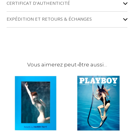
r
CERTIFICAT D'AUTHENTICITÉ
n
a
EXPÉDITION ET RETOURS & ÉCHANGES
t
i
v
e
:
Vous aimerez peut-être aussi…