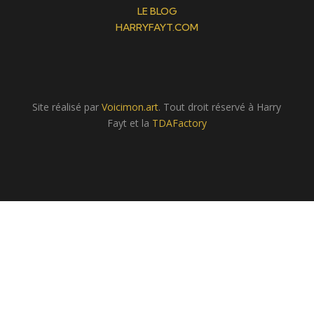
LE BLOG
HARRYFAYT.COM
Site réalisé par
Voicimon.art
. Tout droit réservé à Harry
Fayt et la
TDAFactory