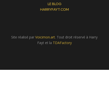
LE BLOG
HARRYFAYT.COM
Site réalisé par
Voicimon.art
. Tout droit réservé à Harry
Fayt et la
TDAFactory