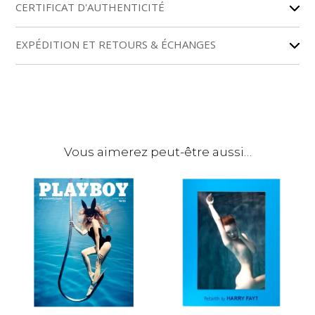
r
CERTIFICAT D'AUTHENTICITÉ
n
a
EXPÉDITION ET RETOURS & ÉCHANGES
t
i
v
e
:
Vous aimerez peut-être aussi…