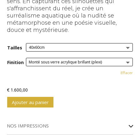
sens. En capturant ces silhouettes qui
s'affranchissent du réel, je crée un
surréalisme aquatique où la nudité se
métamorphose en une poésie visuelle,
douce et mystérieuse.
Tailles
Finition
Effacer
€
1.600,00
Ajouter au panier
A
l
NOS IMPRESSIONS
t
e