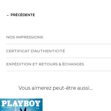
A
l
t
←
PRÉCÉDENTE
e
r
n
a
NOS IMPRESSIONS
t
i
CERTIFICAT D'AUTHENTICITÉ
v
e
EXPÉDITION ET RETOURS & ÉCHANGES
:
Vous aimerez peut-être aussi…