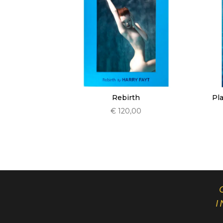
Pl
Rebirth
€
120,00
I