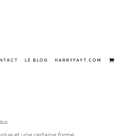
NTACT
LE BLOG
HARRYFAYT.COM
dus.
bsolue et une certaine forme