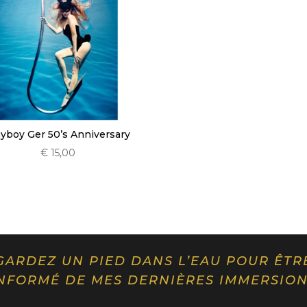
ayboy Ger 50’s Anniversary
€
15,00
GARDEZ UN PIED DANS L’EAU POUR ÊTR
NFORMÉ DE MES DERNIÈRES IMMERSIO